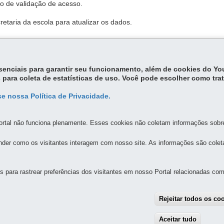
go de validação de acesso.
etaria da escola para atualizar os dados.
essenciais para garantir seu funcionamento, além de cookies do Y
 para coleta de estatísticas de uso. Você pode escolher como tra
e nossa Política de Privacidade.
rtal não funciona plenamente. Esses cookies não coletam informações sobre 
der como os visitantes interagem com nosso site. As informações são cole
MAPA D
para rastrear preferências dos visitantes em nosso Portal relacionadas com 
ESTADO DA EDUCAÇÃO
AVALIAÇÃO DIAGNÓSTICA
Rejeitar todos os co
2511 - Guaíra
MAPA
Aceitar tudo
With