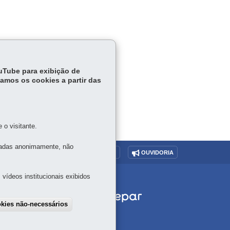
ouTube para exibição de
tamos os cookies a partir das
o visitante.
tadas anonimamente, não
O SITE
DENUNCIE CORRUPÇÃO
OUVIDORIA
vídeos institucionais exibidos
okies não-necessários
draw consent