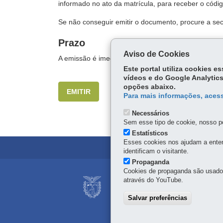
informado no ato da matrícula, para receber o códi
Se não conseguir emitir o documento, procure a secr
Prazo
Aviso de Cookies
A emissão é imediata.
Este portal utiliza cookies 
vídeos e do Google Analytics
opções abaixo.
EMITIR
Para mais informações, acess
Necessários
Sem esse tipo de cookie, nosso po
Estatísticos
Esses cookies nos ajudam a enten
identificam o visitante.
Propaganda
Cookies de propaganda são usados 
Navegação
através do YouTube.
SECRETARIA DE 
Principal
PROVA PARANÁ - 
Salvar preferências
Prova
Av. Presidente Kennedy, 
80610-011
-
Curitiba
-
PR