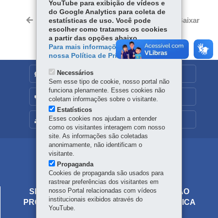
YouTube para exibição de vídeos e
ce
ha
do Google Analytics para coleta de
Tw
bo
ts
Voltar
Início
Imprimir
Baixar
estatísticas de uso. Você pode
itt
ok
Ap
escolher como tratamos os cookies
er
a partir das opções abaixo.
p
Para mais informações, acesse
nossa Política de Privacidade.
Necessários
DENUNCIE CORRUPÇÃO
Sem esse tipo de cookie, nosso portal não
funciona plenamente. Esses cookies não
OUVIDORIA
coletam informações sobre o visitante.
Estatísticos
Esses cookies nos ajudam a entender
MAPA DO SITE
como os visitantes interagem com nosso
site. As informações são coletadas
anonimamente, não identificam o
Navegação
visitante.
Propaganda
Principal
Cookies de propaganda são usados para
rastrear preferências dos visitantes em
Prova
nosso Portal relacionadas com vídeos
SECRETARIA DE ESTADO DA EDUCAÇÃO
institucionais exibidos através do
PROVA PARANÁ - AVALIAÇÃO DIAGNÓSTICA
YouTube.
Av. Presidente Kennedy, 2511 - Guaíra