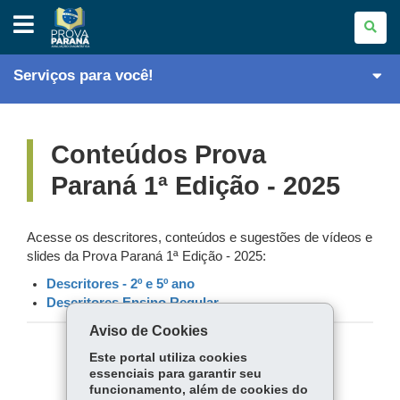
PROVA
PARANÁ
AVALIAÇÃO
DIAGNÓSTICA
Serviços para você!
Conteúdos Prova
Paraná 1ª Edição - 2025
Acesse os descritores, conteúdos e sugestões de vídeos e
slides da Prova Paraná 1ª Edição - 2025:
Descritores - 2º e 5º ano
Descritores Ensino Regular
Aviso de Cookies
Este portal utiliza cookies
COMPARTILHE:
essenciais para garantir seu
Fa
W
funcionamento, além de cookies do